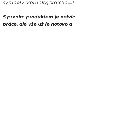
symboly (korunky, srdíčka,...)
S prvním produktem je nejvíc
práce, ale vše už je hotovo a
připraveno k potisku, tak proč
nevyužít kresbu na další
produkty?
Za ilustraci platíte pouze
jednou. Tu můžete následně
použít na více produktů.
Rámeček do pokoje, polštář pro
prarodiče nebo
triko pro
přítelkyni.
Máte speciální přání? Napište
požadavek do poznámek nebo
na email a my se Vám