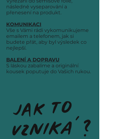
Vyřezání do semišové folie,
následné vyseparování a
přenesení na produkt.
KOMUNIKACI
Vše s Vámi rádi vykomunikujeme
emailem a telefonem, jak si
budete přát, aby byl výsledek co
nejlepší
.
BALENÍ A DOPRAVU
S láskou zabalíme a originální
kousek poputuje do Vašich rukou.